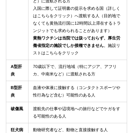
ど）に渡航される方
入国に際して証明書の提示を求める国
（詳しく
はこちらをクリック）
へ渡航する人（目的地で
なくても黄熱流行国に12時間以上滞在するトラ
ンジットでも求められることがあります）
黄熱ワクチンは当院では扱っておらず、厚生労
働省指定の施設でしか接種できません
。
施設リ
ストはこちらをクリック
A型肝
70歳以下で、流行地域（特にアジア、アフリ
炎
カ、中南米など）に渡航される方
B型肝
血液や体液に接触する（コンタクトスポーツや
炎
性行為など含む）可能性のある人
破傷風
渡航先の仕事や辺境地への旅行などでケガをす
る可能性のある人
狂犬病
動物研究者など、動物と直接接触する人