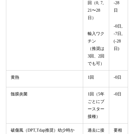
回（0, 7,
-28
21〜28
日
日）
-0日,
輸入ワク
-7日,
チン
(-28
（推奨は
日)
3回、2回
でも可）
黄熱
1回
-0日
髄膜炎菌
1回（5年
-0日
ごとにブ
ースター
接種）
破傷風（DPT,Tdap推奨）幼少時か
過去に接
要相