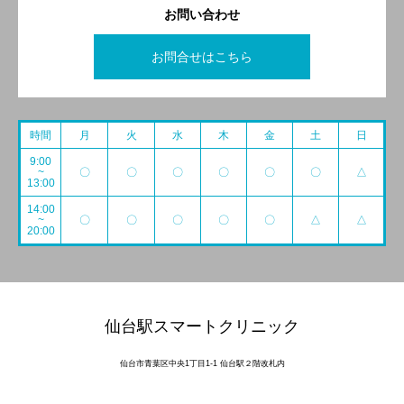
お問い合わせ
お問合せはこちら
時間
月
火
水
木
金
土
日
9:00
~
〇
〇
〇
〇
〇
〇
△
13:00
14:00
~
〇
〇
〇
〇
〇
△
△
20:00
仙台駅スマートクリニック
仙台市青葉区中央1丁目1-1 仙台駅２階改札内