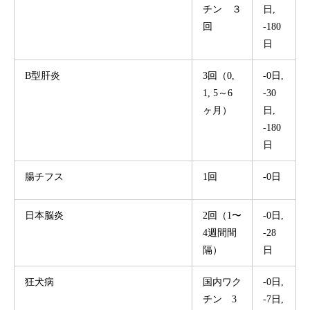
チン ３
日,
回
-180
日
B型肝炎
3回（0,
-0日,
1, 5～6
-30
ヶ月）
日,
-180
日
腸チフス
1回
-0日
日本脳炎
2回（1〜
-0日,
4週間間
-28
隔）
日
狂犬病
国内ワク
-0日,
チン 3
-7日,