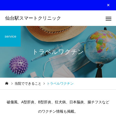
仙台駅スマートクリニック
service
トラベルワクチン
２４時間心電図
睡眠時無呼
当院でできること
トラベルワクチン
トラベルワクチン
睡眠障害
破傷風、A型肝炎、B型肝炎、狂犬病、日本脳炎、腸チフスなど
のワクチン情報も掲載。