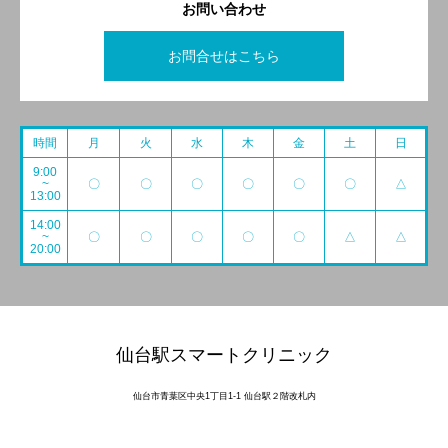
お問い合わせ
お問合せはこちら
時間
月
火
水
木
金
土
日
9:00
~
〇
〇
〇
〇
〇
〇
△
13:00
14:00
~
〇
〇
〇
〇
〇
△
△
20:00
仙台駅スマートクリニック
仙台市青葉区中央1丁目1-1 仙台駅２階改札内